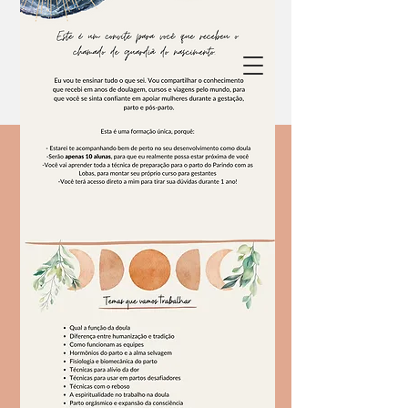
del vientre al cuerpo
Thati Menéndez